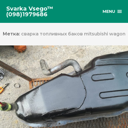
Svarka Vsego™
MENU
(098)1979686
Метка:
сварка топливных баков mitsubishi wagon