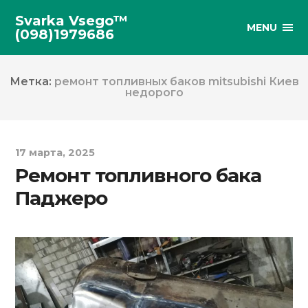
Svarka Vsego™
MENU
(098)1979686
Метка:
ремонт топливных баков mitsubishi Киев
недорого
17 марта, 2025
Ремонт топливного бака
Паджеро