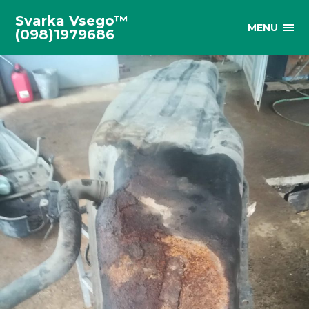
Svarka Vsego™
MENU
(098)1979686