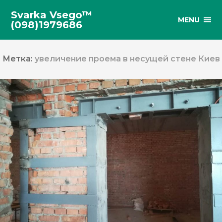
Svarka Vsego™
MENU
(098)1979686
Метка:
увеличение проема в несущей стене Киев