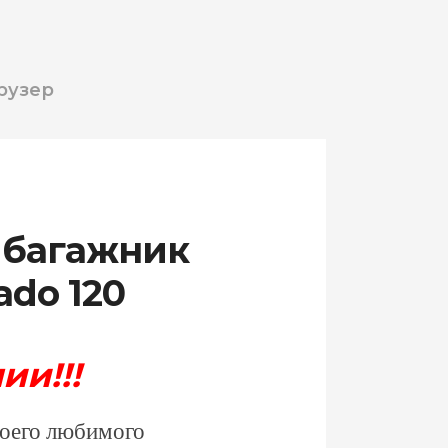
рузер
 багажник
ado 120
ии!!!
своего любимого