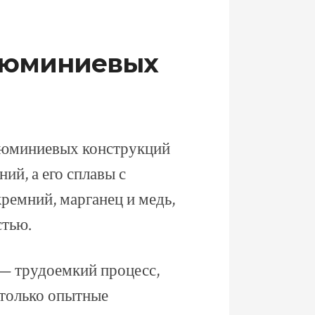
алюминиевых
люминиевых конструкций
ий, а его сплавы с
ремний, марганец и медь,
стью.
 — трудоемкий процесс,
 только опытные