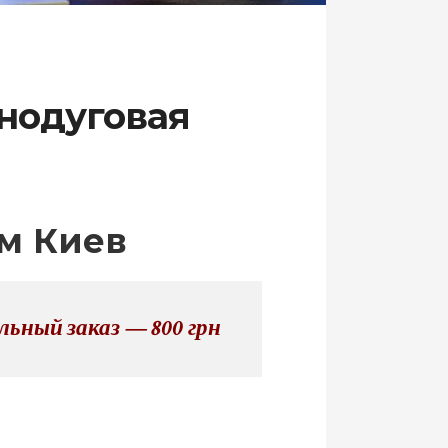
онодуговая
ом Киев
ьный заказ — 800 грн