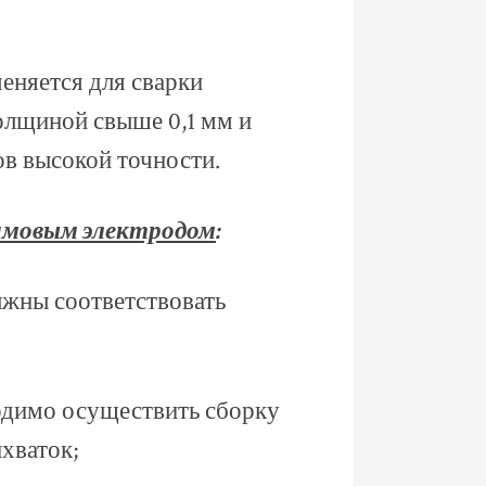
еняется для сварки
толщиной свыше 0,1 мм и
в высокой точности.
рамовым электродом
:
лжны соответствовать
одимо осуществить сборку
хваток;