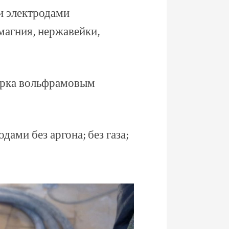
 электродами
магния, нержавейки,
варка вольфрамовым
ами без аргона; без газа;