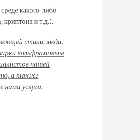
 среде какого-либо
 криптона и т.д.).
веющей стали, меди,
сварки вольфрамовым
иалистов нашей
нно, а также
 нами услуги
.