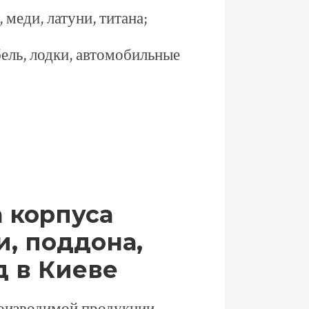
, меди, латуни, титана;
бель, лодки, автомобильные
 корпуса
и, поддона,
д в Киеве