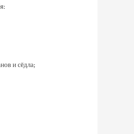
я:
ов и сёдла;