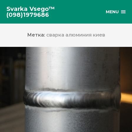
Svarka Vsego™
MENU
(098)1979686
Метка:
сварка алюминия киев