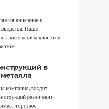
яется внимание к
оизводства. Наши
ся к пожеланиям клиентов
аказом.
онструкций в
 металла
ша компания, входит
онструкций различного
нимает торговое