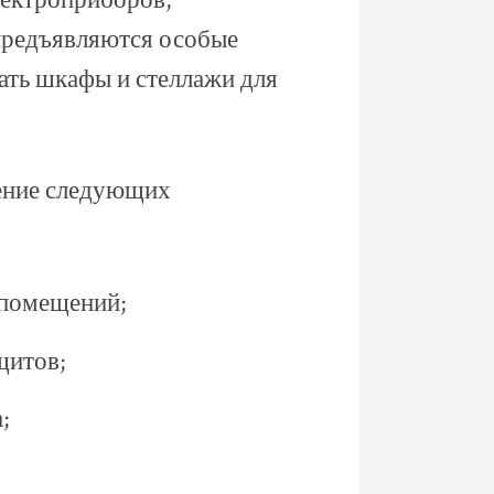
лектроприборов,
предъявляются особые
зать шкафы и стеллажи для
ение следующих
 помещений;
щитов;
;