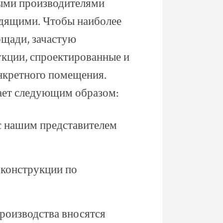
ыми производителями
одящими. Чтобы наиболее
щади, зачастую
укции, спроектированные и
нкретного помещения.
ает следующим образом:
 с нашим представителем
оконструкции по
производства вносятся