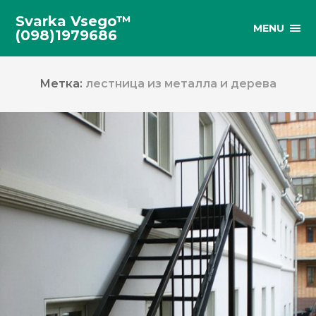
Svarka Vsego™
MENU
(098)1979686
Метка:
лестница из металла и дерева