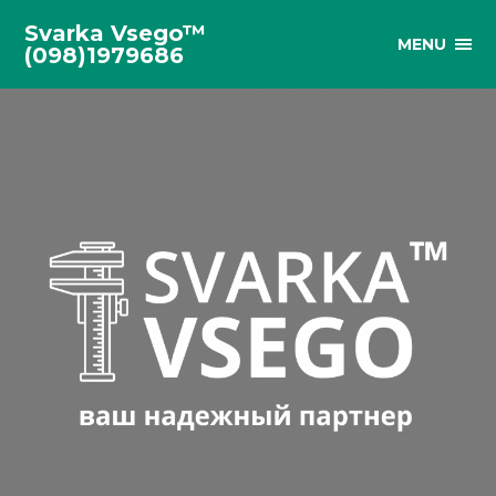
Svarka Vsego™
MENU
(098)1979686